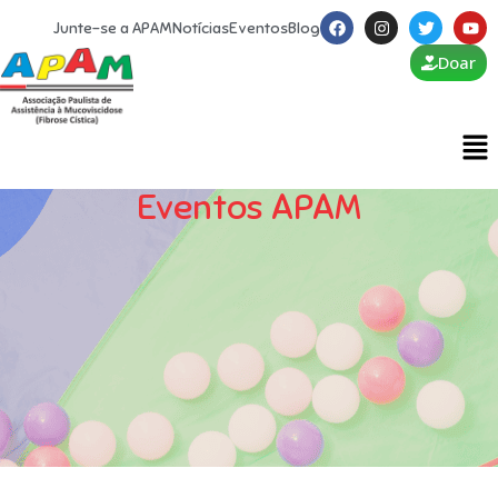
Junte-se a APAM
Notícias
Eventos
Blog
Doar
Eventos APAM