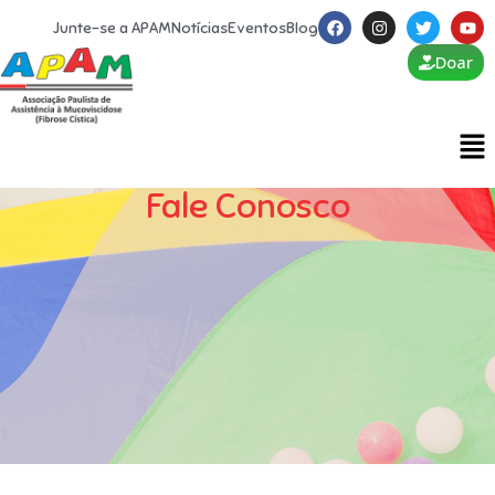
Junte-se a APAM
Notícias
Eventos
Blog
Doar
Fale Conosco