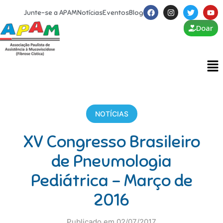
Junte-se a APAM
Notícias
Eventos
Blog
Doar
NOTÍCIAS
XV Congresso Brasileiro
de Pneumologia
Pediátrica – Março de
2016
Publicado em 02/07/2017