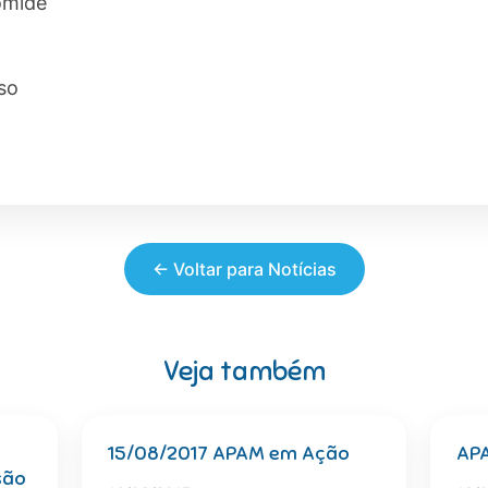
omide
so
← Voltar para Notícias
Veja também
15/08/2017 APAM em Ação
AP
são