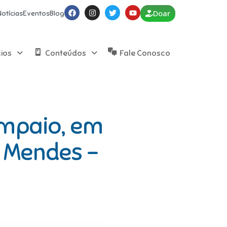
Doar
Notícias
Eventos
Blog
cios
Conteúdos
Fale Conosco
ampaio, em
r Mendes –