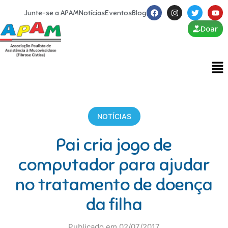
Junte-se a APAM
Notícias
Eventos
Blog
Doar
NOTÍCIAS
Pai cria jogo de
computador para ajudar
no tratamento de doença
da filha
Publicado em 02/07/2017