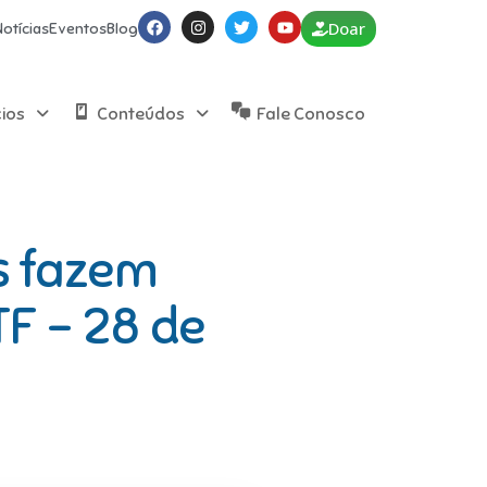
Doar
Notícias
Eventos
Blog
cios
Conteúdos
Fale Conosco
s fazem
F – 28 de