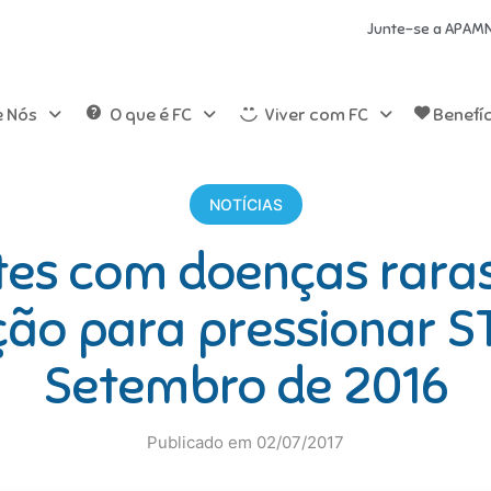
Junte-se a APAM
e Nós
O que é FC
Viver com FC
Benefí
NOTÍCIAS
tes com doenças rara
ção para pressionar ST
Setembro de 2016
Publicado em 02/07/2017