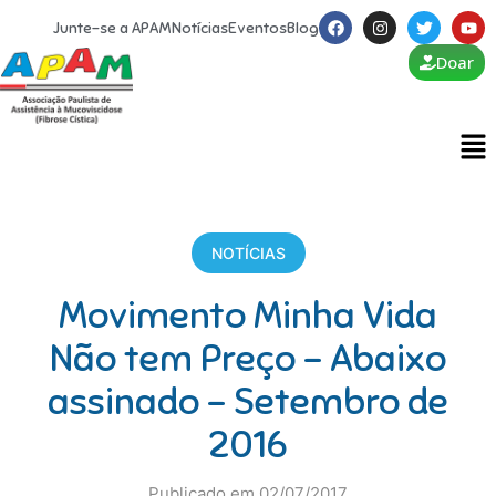
Junte-se a APAM
Notícias
Eventos
Blog
Doar
NOTÍCIAS
Movimento Minha Vida
Não tem Preço – Abaixo
assinado – Setembro de
2016
Publicado em 02/07/2017