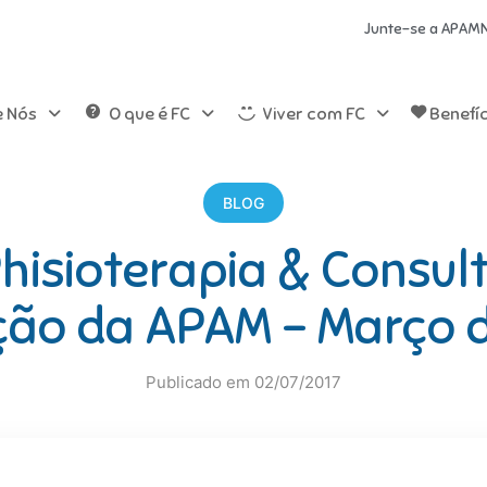
Junte-se a APAM
e Nós
O que é FC
Viver com FC
Benefí
BLOG
isioterapia & Consul
ção da APAM – Março 
Publicado em 02/07/2017