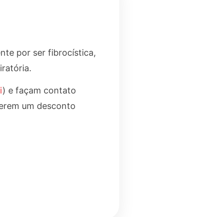
te por ser fibrocística,
ratória.
i
) e façam contato
terem um desconto