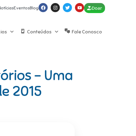
Doar
Notícias
Eventos
Blog
cios
Conteúdos
Fale Conosco
tórios – Uma
de 2015